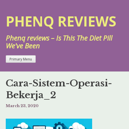
Skip
to
PHENQ REVIEWS
content
Phenq reviews – Is This The Diet Pill
We've Been
Primary Menu
Cara-Sistem-Operasi-
Bekerja_2
March 23, 2020