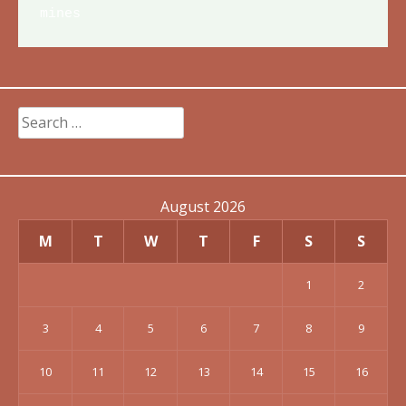
mines
Search
for:
August 2026
M
T
W
T
F
S
S
1
2
3
4
5
6
7
8
9
10
11
12
13
14
15
16