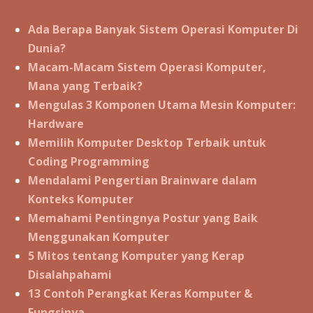
Ada Berapa Banyak Sistem Operasi Komputer Di
Dunia?
Macam-Macam Sistem Operasi Komputer,
Mana yang Terbaik?
Mengulas 3 Komponen Utama Mesin Komputer:
Hardware
Memilih Komputer Desktop Terbaik untuk
Coding Programming
Mendalami Pengertian Brainware dalam
Konteks Komputer
Memahami Pentingnya Postur yang Baik
Menggunakan Komputer
5 Mitos tentang Komputer yang Kerap
Disalahpahami
13 Contoh Perangkat Keras Komputer &
Fungsinya