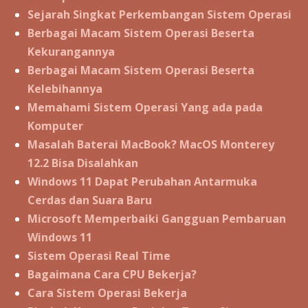
Sejarah Singkat Perkembangan Sistem Operasi
Berbagai Macam Sistem Operasi Beserta
Kekurangannya
Berbagai Macam Sistem Operasi Beserta
Kelebihannya
Memahami Sistem Operasi Yang ada pada
Komputer
Masalah Baterai MacBook? MacOS Monterey
12.2 Bisa Disalahkan
Windows 11 Dapat Perubahan Antarmuka
Cerdas dan Suara Baru
Microsoft Memperbaiki Gangguan Pembaruan
Windows 11
Sistem Operasi Real Time
Bagaimana Cara CPU Bekerja?
Cara Sistem Operasi Bekerja