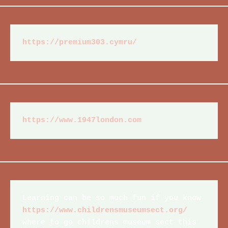
https://premium303.cymru/
https://www.1947london.com
Learning can be so much fun if you know 
https://www.childrensmuseumsect.org/
where to go childrens museum sect this 