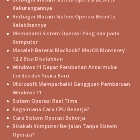
Kekurangannya
Berbagai Macam Sistem Operasi Beserta
Kelebihannya
Memahami Sistem Operasi Yang ada pada
Komputer
Masalah Baterai MacBook? MacOS Monterey
12.2 Bisa Disalahkan
Windows 11 Dapat Perubahan Antarmuka
Cerdas dan Suara Baru
Microsoft Memperbaiki Gangguan Pembaruan
Windows 11
Sistem Operasi Real Time
Bagaimana Cara CPU Bekerja?
Cara Sistem Operasi Bekerja
Bisakah Komputer Berjalan Tanpa Sistem
Operasi?