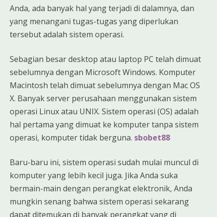
Anda, ada banyak hal yang terjadi di dalamnya, dan
yang menangani tugas-tugas yang diperlukan
tersebut adalah sistem operasi.
Sebagian besar desktop atau laptop PC telah dimuat
sebelumnya dengan Microsoft Windows. Komputer
Macintosh telah dimuat sebelumnya dengan Mac OS
X. Banyak server perusahaan menggunakan sistem
operasi Linux atau UNIX. Sistem operasi (OS) adalah
hal pertama yang dimuat ke komputer tanpa sistem
operasi, komputer tidak berguna.
sbobet88
Baru-baru ini, sistem operasi sudah mulai muncul di
komputer yang lebih kecil juga. Jika Anda suka
bermain-main dengan perangkat elektronik, Anda
mungkin senang bahwa sistem operasi sekarang
dapat ditemukan di banyak perangkat yang di