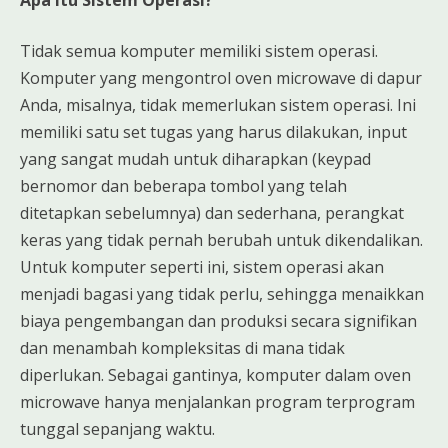
Tidak semua komputer memiliki sistem operasi.
Komputer yang mengontrol oven microwave di dapur
Anda, misalnya, tidak memerlukan sistem operasi. Ini
memiliki satu set tugas yang harus dilakukan, input
yang sangat mudah untuk diharapkan (keypad
bernomor dan beberapa tombol yang telah
ditetapkan sebelumnya) dan sederhana, perangkat
keras yang tidak pernah berubah untuk dikendalikan.
Untuk komputer seperti ini, sistem operasi akan
menjadi bagasi yang tidak perlu, sehingga menaikkan
biaya pengembangan dan produksi secara signifikan
dan menambah kompleksitas di mana tidak
diperlukan. Sebagai gantinya, komputer dalam oven
microwave hanya menjalankan program terprogram
tunggal sepanjang waktu.