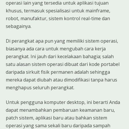
operasi lain yang tersedia untuk aplikasi tujuan
khusus, termasuk spesialisasi untuk mainframe,
robot, manufaktur, sistem kontrol real-time dan
sebagainya.
Di perangkat apa pun yang memiliki sistem operasi,
biasanya ada cara untuk mengubah cara kerja
perangkat. Ini jauh dari kecelakaan bahagia; salah
satu alasan sistem operasi dibuat dari kode portabel
daripada sirkuit fisik permanen adalah sehingga
mereka dapat diubah atau dimodifikasi tanpa harus
menghapus seluruh perangkat.
Untuk pengguna komputer desktop, ini berarti Anda
dapat menambahkan pembaruan keamanan baru,
patch sistem, aplikasi baru atau bahkan sistem
operasi yang sama sekali baru daripada sampah