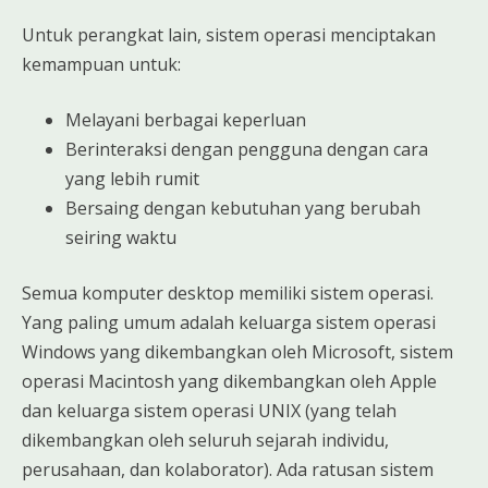
Untuk perangkat lain, sistem operasi menciptakan
kemampuan untuk:
Melayani berbagai keperluan
Berinteraksi dengan pengguna dengan cara
yang lebih rumit
Bersaing dengan kebutuhan yang berubah
seiring waktu
Semua komputer desktop memiliki sistem operasi.
Yang paling umum adalah keluarga sistem operasi
Windows yang dikembangkan oleh Microsoft, sistem
operasi Macintosh yang dikembangkan oleh Apple
dan keluarga sistem operasi UNIX (yang telah
dikembangkan oleh seluruh sejarah individu,
perusahaan, dan kolaborator). Ada ratusan sistem