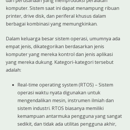
dari perusahaan yang memproduksi peralatan
komputer. Sistem saat ini dapat menampung ribuan
printer, drive disk, dan periferal khusus dalam
berbagai kombinasi yang memungkinkan.
Dalam keluarga besar sistem operasi, umumnya ada
empat jenis, dikategorikan berdasarkan jenis
komputer yang mereka kontrol dan jenis aplikasi
yang mereka dukung. Kategori-kategori tersebut
adalah:
Real-time operating system (RTOS) – Sistem
operasi waktu nyata digunakan untuk
mengendalikan mesin, instrumen ilmiah dan
sistem industri. RTOS biasanya memiliki
kemampuan antarmuka pengguna yang sangat
sedikit, dan tidak ada utilitas pengguna akhir,