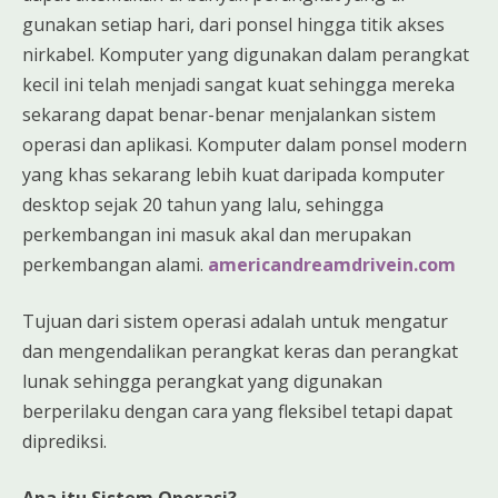
gunakan setiap hari, dari ponsel hingga titik akses
nirkabel. Komputer yang digunakan dalam perangkat
kecil ini telah menjadi sangat kuat sehingga mereka
sekarang dapat benar-benar menjalankan sistem
operasi dan aplikasi. Komputer dalam ponsel modern
yang khas sekarang lebih kuat daripada komputer
desktop sejak 20 tahun yang lalu, sehingga
perkembangan ini masuk akal dan merupakan
perkembangan alami.
americandreamdrivein.com
Tujuan dari sistem operasi adalah untuk mengatur
dan mengendalikan perangkat keras dan perangkat
lunak sehingga perangkat yang digunakan
berperilaku dengan cara yang fleksibel tetapi dapat
diprediksi.
Apa itu Sistem Operasi?