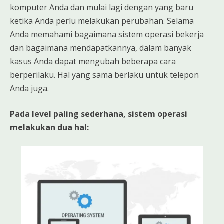
komputer Anda dan mulai lagi dengan yang baru
ketika Anda perlu melakukan perubahan. Selama
Anda memahami bagaimana sistem operasi bekerja
dan bagaimana mendapatkannya, dalam banyak
kasus Anda dapat mengubah beberapa cara
berperilaku. Hal yang sama berlaku untuk telepon
Anda juga.
Pada level paling sederhana, sistem operasi
melakukan dua hal: