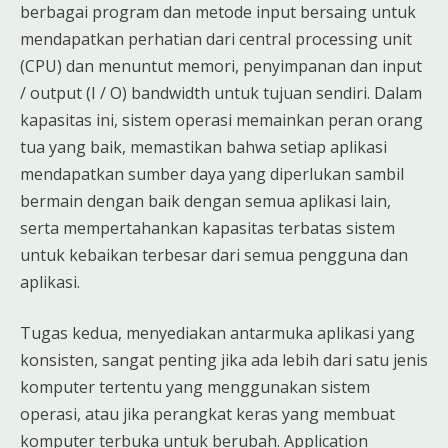
berbagai program dan metode input bersaing untuk
mendapatkan perhatian dari central processing unit
(CPU) dan menuntut memori, penyimpanan dan input
/ output (I / O) bandwidth untuk tujuan sendiri. Dalam
kapasitas ini, sistem operasi memainkan peran orang
tua yang baik, memastikan bahwa setiap aplikasi
mendapatkan sumber daya yang diperlukan sambil
bermain dengan baik dengan semua aplikasi lain,
serta mempertahankan kapasitas terbatas sistem
untuk kebaikan terbesar dari semua pengguna dan
aplikasi.
Tugas kedua, menyediakan antarmuka aplikasi yang
konsisten, sangat penting jika ada lebih dari satu jenis
komputer tertentu yang menggunakan sistem
operasi, atau jika perangkat keras yang membuat
komputer terbuka untuk berubah. Application