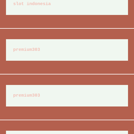
slot indonesia
premium303
premium303