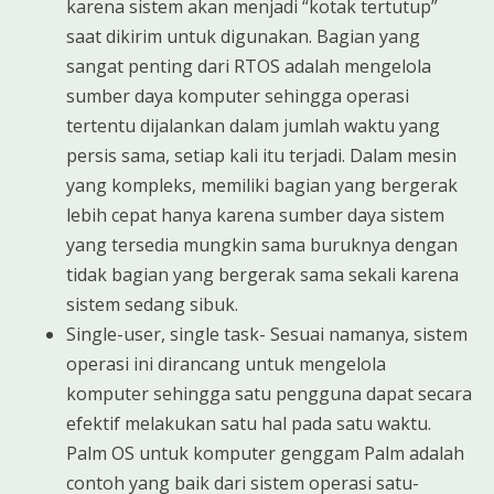
karena sistem akan menjadi “kotak tertutup”
saat dikirim untuk digunakan. Bagian yang
sangat penting dari RTOS adalah mengelola
sumber daya komputer sehingga operasi
tertentu dijalankan dalam jumlah waktu yang
persis sama, setiap kali itu terjadi. Dalam mesin
yang kompleks, memiliki bagian yang bergerak
lebih cepat hanya karena sumber daya sistem
yang tersedia mungkin sama buruknya dengan
tidak bagian yang bergerak sama sekali karena
sistem sedang sibuk.
Single-user, single task- Sesuai namanya, sistem
operasi ini dirancang untuk mengelola
komputer sehingga satu pengguna dapat secara
efektif melakukan satu hal pada satu waktu.
Palm OS untuk komputer genggam Palm adalah
contoh yang baik dari sistem operasi satu-