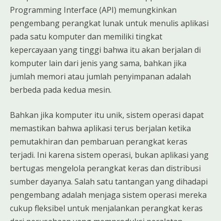
Programming Interface (API) memungkinkan
pengembang perangkat lunak untuk menulis aplikasi
pada satu komputer dan memiliki tingkat
kepercayaan yang tinggi bahwa itu akan berjalan di
komputer lain dari jenis yang sama, bahkan jika
jumlah memori atau jumlah penyimpanan adalah
berbeda pada kedua mesin.
Bahkan jika komputer itu unik, sistem operasi dapat
memastikan bahwa aplikasi terus berjalan ketika
pemutakhiran dan pembaruan perangkat keras
terjadi. Ini karena sistem operasi, bukan aplikasi yang
bertugas mengelola perangkat keras dan distribusi
sumber dayanya. Salah satu tantangan yang dihadapi
pengembang adalah menjaga sistem operasi mereka
cukup fleksibel untuk menjalankan perangkat keras