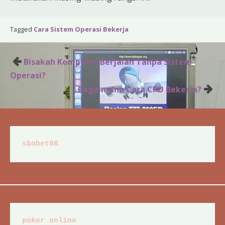
Tagged
Cara Sistem Operasi Bekerja
Post
Bisakah Komputer Berjalan Tanpa Sistem
navigation
Operasi?
Bagaimana Cara CPU Bekerja?
sbobet88
poker online