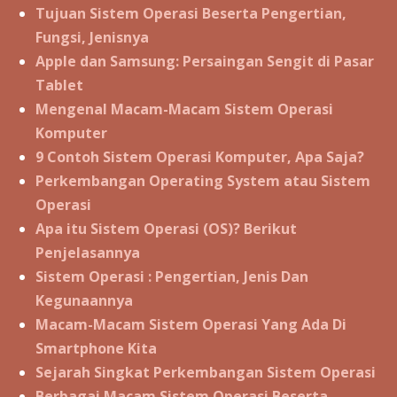
Tujuan Sistem Operasi Beserta Pengertian,
Fungsi, Jenisnya
Apple dan Samsung: Persaingan Sengit di Pasar
Tablet
Mengenal Macam-Macam Sistem Operasi
Komputer
9 Contoh Sistem Operasi Komputer, Apa Saja?
Perkembangan Operating System atau Sistem
Operasi
Apa itu Sistem Operasi (OS)? Berikut
Penjelasannya
Sistem Operasi : Pengertian, Jenis Dan
Kegunaannya
Macam-Macam Sistem Operasi Yang Ada Di
Smartphone Kita
Sejarah Singkat Perkembangan Sistem Operasi
Berbagai Macam Sistem Operasi Beserta