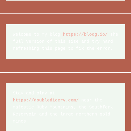
Welcome to my blog 
https://bloog.io/
 The 
full version of this site and try hard 
refreshing this page to fix the error.
Stay and play at 
https://doubledicerv.com/
 near the 
majestic Ruby Mountains, the Southfork 
Reservoir and the large northern gold 
mines