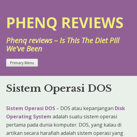
Skip
to
PHENQ REVIEWS
content
Phenq reviews – Is This The Diet Pill
We've Been
Primary Menu
Sistem Operasi DOS
Sistem Operasi DOS
– DOS atau kepanjangan
Disk
Operating System
adalah suatu sistem operasi
pertama pada dunia komputer. DOS, yang kalau di
artikan secara harafiah adalah sistem operasi yang