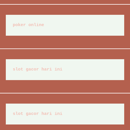
poker online
slot gacor hari ini
slot gacor hari ini