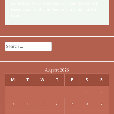
majestic Ruby Mountains, the Southfork 
Reservoir and the large northern gold 
mines
Search
for:
August 2026
M
T
W
T
F
S
S
1
2
3
4
5
6
7
8
9