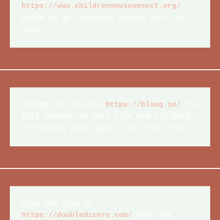
https://www.childrensmuseumsect.org/
where to go childrens museum sect this 
year
Welcome to my blog 
https://bloog.io/
 The 
full version of this site and try hard 
refreshing this page to fix the error.
Stay and play at 
https://doubledicerv.com/
 near the 