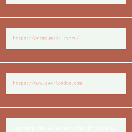
https://premium303.cymru/
https://www.1947london.com
Learning can be so much fun if you know 