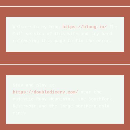
Welcome to my blog 
https://bloog.io/
 The 
full version of this site and try hard 
refreshing this page to fix the error.
Stay and play at 
https://doubledicerv.com/
 near the 
majestic Ruby Mountains, the Southfork 
Reservoir and the large northern gold 
mines