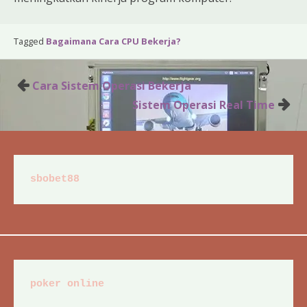
Tagged
Bagaimana Cara CPU Bekerja?
Post
Cara Sistem Operasi Bekerja
navigation
Sistem Operasi Real Time
sbobet88
poker online