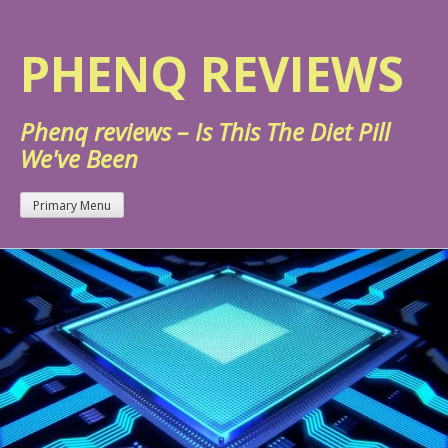
Skip
to
PHENQ REVIEWS
content
Phenq reviews – Is This The Diet Pill
We've Been
Primary Menu