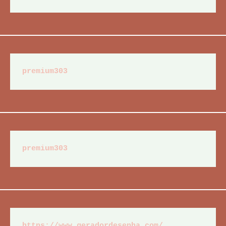
premium303
premium303
https://www.geradordesenha.com/