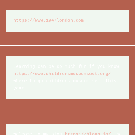
https://www.1947london.com
Learning can be so much fun if you know 
https://www.childrensmuseumsect.org/
where to go childrens museum sect this 
year
Welcome to my blog 
https://bloog.io/
 The 