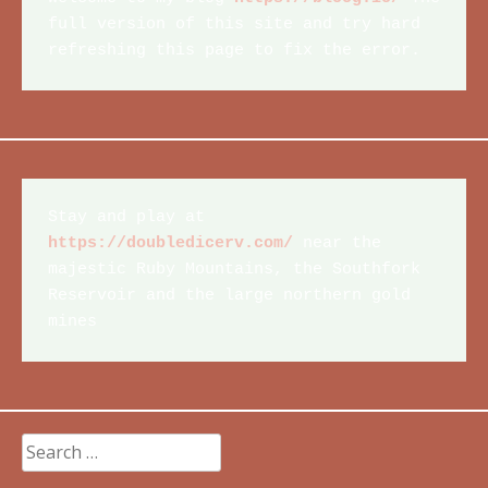
full version of this site and try hard 
refreshing this page to fix the error.
Stay and play at 
https://doubledicerv.com/
 near the 
majestic Ruby Mountains, the Southfork 
Reservoir and the large northern gold 
mines
Search
for: