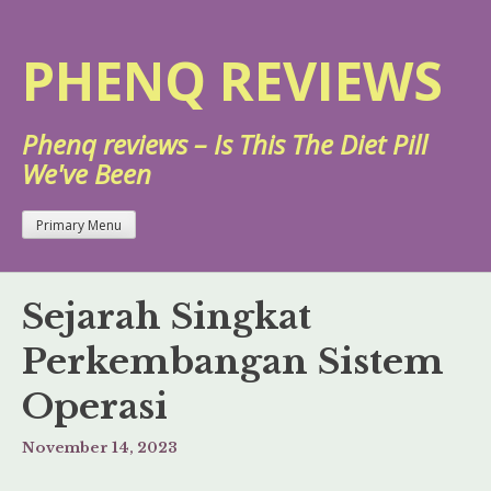
Skip
to
PHENQ REVIEWS
content
Phenq reviews – Is This The Diet Pill
We've Been
Primary Menu
Sejarah Singkat
Perkembangan Sistem
Operasi
November 14, 2023