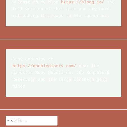
Welcome to my blog 
https://bloog.io/
 The 
full version of this site and try hard 
refreshing this page to fix the error.
Stay and play at 
https://doubledicerv.com/
 near the 
majestic Ruby Mountains, the Southfork 
Reservoir and the large northern gold 
mines
Search
for: