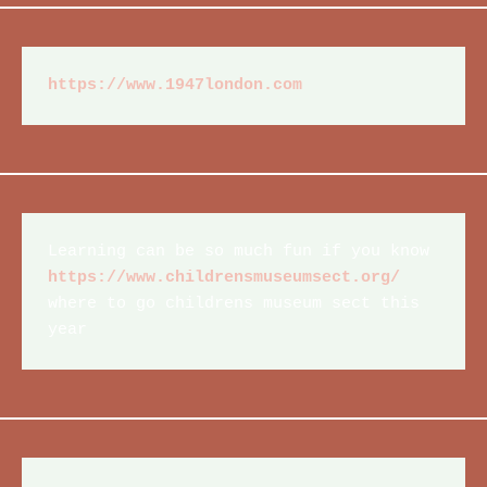
https://www.1947london.com
Learning can be so much fun if you know 
https://www.childrensmuseumsect.org/
where to go childrens museum sect this 
year