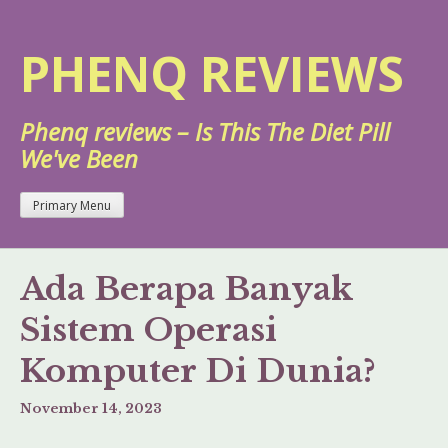
Skip
to
PHENQ REVIEWS
content
Phenq reviews – Is This The Diet Pill
We've Been
Primary Menu
Ada Berapa Banyak
Sistem Operasi
Komputer Di Dunia?
November 14, 2023