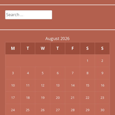
Search
for:
August 2026
M
T
W
T
F
S
S
1
2
3
4
5
6
7
8
9
10
11
12
13
14
15
16
17
18
19
20
21
22
23
24
25
26
27
28
29
30