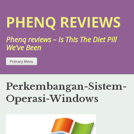
Skip
to
PHENQ REVIEWS
content
Phenq reviews – Is This The Diet Pill
We've Been
Primary Menu
Perkembangan-Sistem-
Operasi-Windows