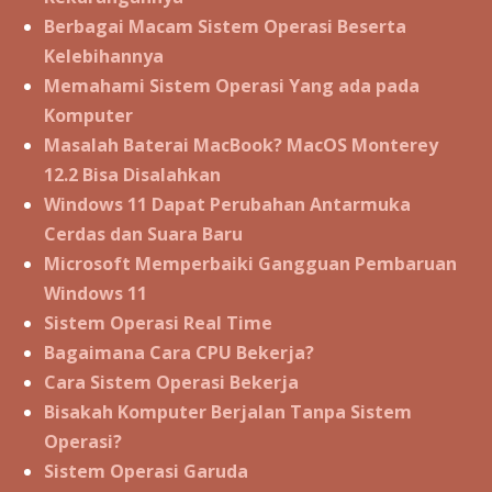
Berbagai Macam Sistem Operasi Beserta
Kelebihannya
Memahami Sistem Operasi Yang ada pada
Komputer
Masalah Baterai MacBook? MacOS Monterey
12.2 Bisa Disalahkan
Windows 11 Dapat Perubahan Antarmuka
Cerdas dan Suara Baru
Microsoft Memperbaiki Gangguan Pembaruan
Windows 11
Sistem Operasi Real Time
Bagaimana Cara CPU Bekerja?
Cara Sistem Operasi Bekerja
Bisakah Komputer Berjalan Tanpa Sistem
Operasi?
Sistem Operasi Garuda