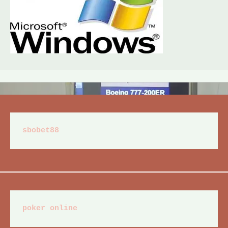
sbobet88
poker online