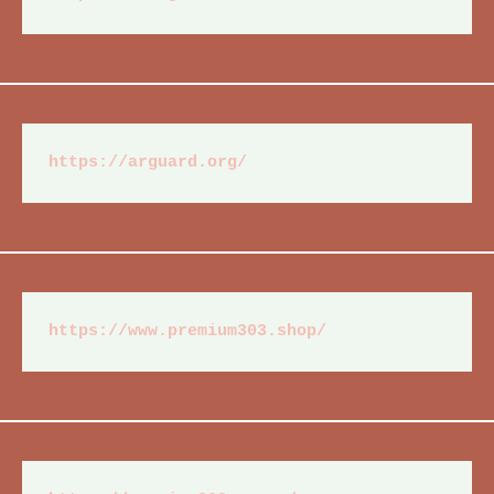
https://arguard.org/
https://www.premium303.shop/