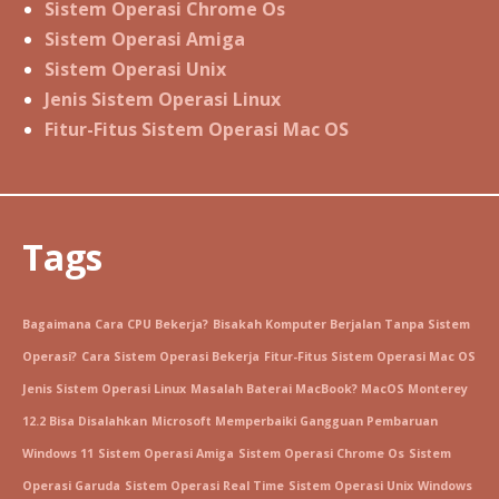
Sistem Operasi Chrome Os
Sistem Operasi Amiga
Sistem Operasi Unix
Jenis Sistem Operasi Linux
Fitur-Fitus Sistem Operasi Mac OS
Tags
Bagaimana Cara CPU Bekerja?
Bisakah Komputer Berjalan Tanpa Sistem
Operasi?
Cara Sistem Operasi Bekerja
Fitur-Fitus Sistem Operasi Mac OS
Jenis Sistem Operasi Linux
Masalah Baterai MacBook? MacOS Monterey
12.2 Bisa Disalahkan
Microsoft Memperbaiki Gangguan Pembaruan
Windows 11
Sistem Operasi Amiga
Sistem Operasi Chrome Os
Sistem
Operasi Garuda
Sistem Operasi Real Time
Sistem Operasi Unix
Windows